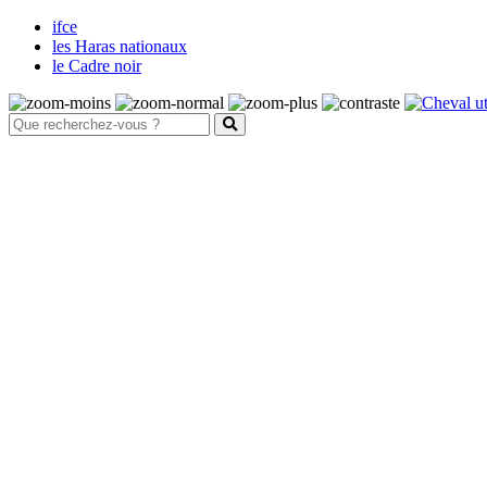
ifce
les Haras nationaux
le Cadre noir
Santé et bien-être animal
Maladies
Système nerveux
Fièvre de West Nile
Harper de forme australienne
Maladie de Borna
Maladie de l'herbe
Maladie du motoneurone
Méningoencéphalites équines à protozoaires
Rage
Tétanos
Système digestif et parasitisme
Les ulcères gastriques
Les parasites internes des équidés
La douve du foie
Les petits strongles ou cyathostomes
Origine des coliques chez le cheval