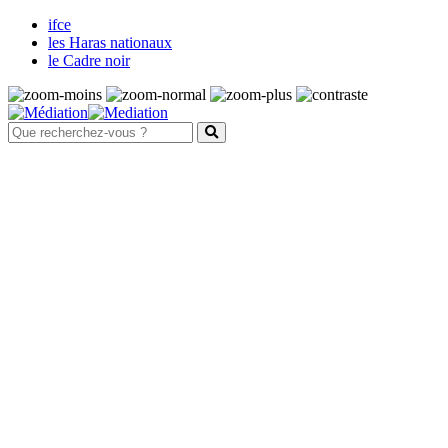
ifce
les Haras nationaux
le Cadre noir
Santé et bien-être animal
Maladies
Système nerveux
Fièvre de West Nile
Harper de forme australienne
Maladie de Borna
Maladie de l'herbe
Maladie du motoneurone
Méningoencéphalites équines à
protozoaires
Rage
Tétanos
Système digestif et parasitisme
Les ulcères gastriques
Les parasites internes des équidés
La douve du foie