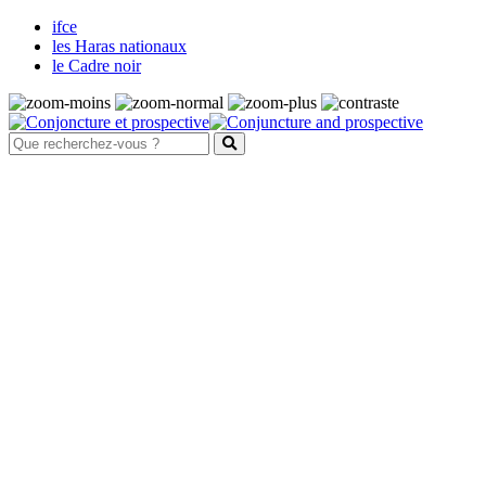
ifce
les Haras nationaux
le Cadre noir
Santé et bien-être animal
Maladies
Système nerveux
Fièvre de West Nile
Harper de forme australienne
Maladie de Borna
Maladie de l'herbe
Maladie du motoneurone
Méningoencéphalites équines à
protozoaires
Rage
Tétanos
Système digestif et parasitisme
Les ulcères gastriques
Les parasites internes des équidés
La douve du foie