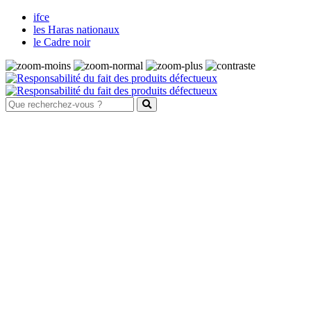
ifce
les Haras nationaux
le Cadre noir
Santé et bien-être animal
Maladies
Système nerveux
Fièvre de West Nile
Harper de forme australienne
Maladie de Borna
Maladie de l'herbe
Maladie du motoneurone
Méningoencéphalites équines à
protozoaires
Rage
Tétanos
Système digestif et parasitisme
Les ulcères gastriques
Les parasites internes des équidés