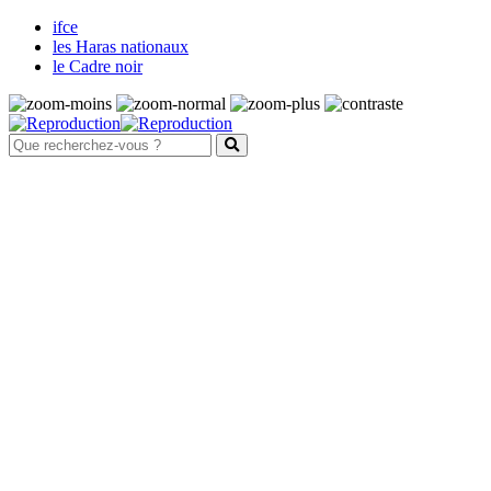
ifce
les Haras nationaux
le Cadre noir
Santé et bien-être animal
Maladies
Système nerveux
Fièvre de West Nile
Harper de forme australienne
Maladie de Borna
Maladie de l'herbe
Maladie du motoneurone
Méningoencéphalites équines à
protozoaires
Rage
Tétanos
Système digestif et parasitisme
Les ulcères gastriques
Les parasites internes des équidés
La douve du foie