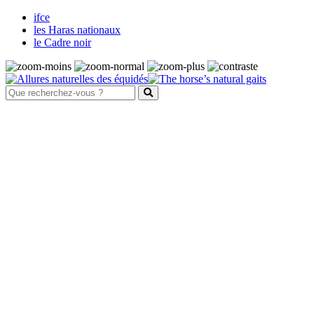
ifce
les Haras nationaux
le Cadre noir
Santé et bien-être animal
Maladies
Système nerveux
Fièvre de West Nile
Harper de forme australienne
Maladie de Borna
Maladie de l'herbe
Maladie du motoneurone
Méningoencéphalites équines à
protozoaires
Rage
Tétanos
Système digestif et parasitisme
Les ulcères gastriques
Les parasites internes des équidés
La douve du foie