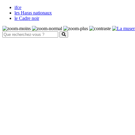
ifce
les Haras nationaux
le Cadre noir
Santé et bien-être animal
Maladies
Système nerveux
Fièvre de West Nile
Harper de forme australienne
Maladie de Borna
Maladie de l'herbe
Maladie du motoneurone
Méningoencéphalites équines à protozoaires
Rage
Tétanos
Système digestif et parasitisme
Les ulcères gastriques
Les parasites internes des équidés
La douve du foie
Les petits strongles ou cyathostomes
Origine des coliques chez le cheval