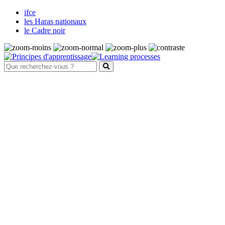
ifce
les Haras nationaux
le Cadre noir
Santé et bien-être animal
Maladies
Système nerveux
Fièvre de West Nile
Harper de forme australienne
Maladie de Borna
Maladie de l'herbe
Maladie du motoneurone
Méningoencéphalites équines à
protozoaires
Rage
Tétanos
Système digestif et parasitisme
Les ulcères gastriques
Les parasites internes des équidés
La douve du foie